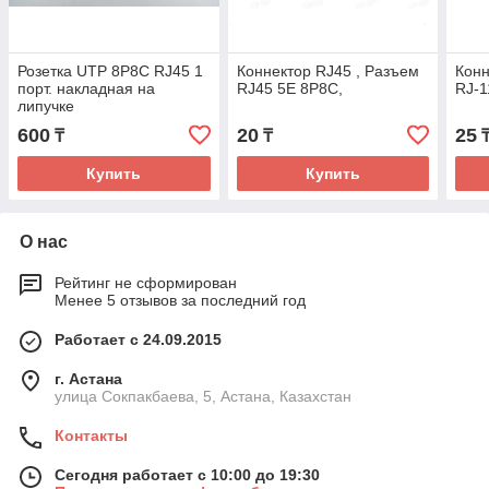
Розетка UTP 8P8C RJ45 1
Коннектор RJ45 , Разъем
Кон
порт. накладная на
RJ45 5E 8P8C,
RJ-1
липучке
600
20
25
₸
₸
Купить
Купить
О нас
Рейтинг не сформирован
Менее 5 отзывов за последний год
Работает с 24.09.2015
г. Астана
улица Сокпакбаева, 5, Астана, Казахстан
Контакты
Сегодня работает с 10:00 до 19:30