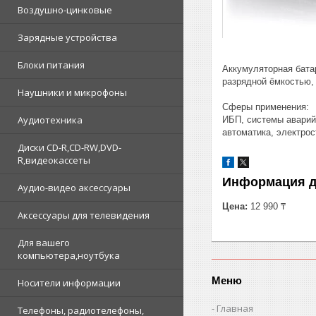
Воздушно-цинковые
Зарядные устройства
Блоки питания
Аккумуляторная бата
разрядной ёмкостью,
Наушники и микрофоны
Сферы применения:
Аудиотехника
ИБП, системы аварий
автоматика, электрос
Диски CD-R,CD-RW,DVD-
R,видеокассеты
Информация д
Аудио-видео аксессуары
Цена:
12 990 ₸
Аксессуары для телевидения
Для вашего
компьютера,ноутбука
Меню
Носители информации
Главная
Телефоны, радиотелефоны,