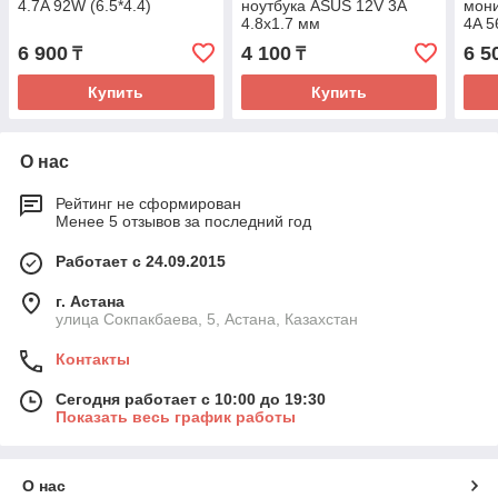
4.7A 92W (6.5*4.4)
ноутбука ASUS 12V 3A
мон
4.8x1.7 мм
4A 5
(6,5
6 900
4 100
6 5
₸
₸
Купить
Купить
О нас
Рейтинг не сформирован
Менее 5 отзывов за последний год
Работает с 24.09.2015
г. Астана
улица Сокпакбаева, 5, Астана, Казахстан
Контакты
Сегодня работает с 10:00 до 19:30
Показать весь график работы
О нас