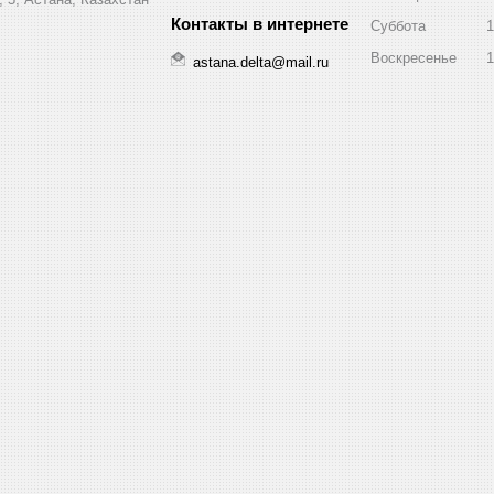
Суббота
1
Воскресенье
1
astana.delta@mail.ru