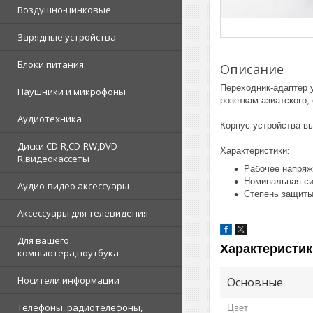
Воздушно-цинковые
Зарядные устройства
Блоки питания
Описание
Переходник-адаптер 
Наушники и микрофоны
розеткам азиатского,
Аудиотехника
Корпус устройства вы
Диски CD-R,CD-RW,DVD-
Характеристики:
R,видеокассеты
Рабочее напряж
Номинальная си
Аудио-видео аксессуары
Степень защиты
Аксессуары для телевидения
Для вашего
Характеристик
компьютера,ноутбука
Носители информации
Основные
Телефоны, радиотелефоны,
Цвет