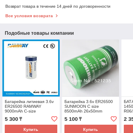
Возврат товара в течение 14 дней по договоренности
Все условия возврата
Подобные товары компании
Батарейка литиевая 3.6v
Батарейка 3.6v ER26500
БАТ
ER26500 RAMWAY
SUNMOON C size
1450
9000mAh C-size
8500mAh 26x50mm
R06
ER14
5 300
5 100
2 3
₸
₸
газо
Купить
Купить