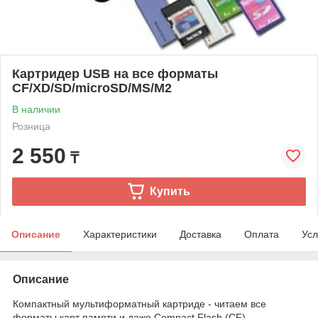
Картридер USB на все форматы
CF/XD/SD/microSD/MS/M2
В наличии
Розница
2 550
₸
Купить
Описание
Характеристики
Доставка
Оплата
Усл
Описание
Компактный мультиформатный картриде - читаем все
форматы карт памяти и даже Compact Flash (CF)