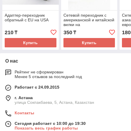
Адаптер-переходник
Сетевой переходник с
Сете
обратный с EU на USA
американской и китайской
азиа
вилки на
евро
европейскую,цвет белый
210
350
180
₸
₸
Купить
Купить
О нас
Рейтинг не сформирован
Менее 5 отзывов за последний год
Работает с 24.09.2015
г. Астана
улица Сокпакбаева, 5, Астана, Казахстан
Контакты
Сегодня работает с 10:00 до 19:30
Показать весь график работы