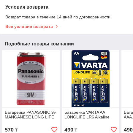
Условия возврата
Возврат товара в течение 14 дней по договоренности
Все условия возврата
Подобные товары компании
Батарейка PANASONIC 9v
Батарейка VARTA AA
Бата
MANGANESE LONG LIFE
LONGLIFE LR6 Alkaline
AAA 
570
490
490
₸
₸