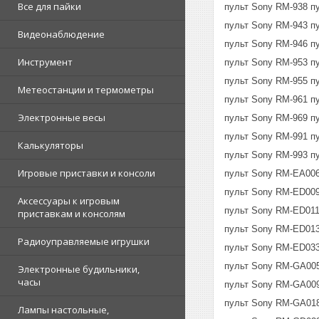
Все для пайки
пульт Sony RM-938 п
пульт Sony RM-943 п
Видеонаблюдение
пульт Sony RM-946 п
Инструмент
пульт Sony RM-953 п
пульт Sony RM-955 п
Метеостанции и термометры
пульт Sony RM-961 п
Электронные весы
пульт Sony RM-969 п
пульт Sony RM-991 п
Калькуляторы
пульт Sony RM-993 п
Игровые приставки и консоли
пульт Sony RM-EA00
пульт Sony RM-ED009
Аксессуары к игровым
пульт Sony RM-ED01
приставкам и консолям
пульт Sony RM-ED01
Радиоуправляемые игрушки
пульт Sony RM-ED03
пульт Sony RM-GA00
Электронные будильники,
часы
пульт Sony RM-GA00
пульт Sony RM-GA01
Лампы настольные,