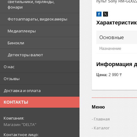
пульт Sony RM-GD02
светильники, гирлянды,
фонари
Фотоаппараты, видеокамеры
Характеристик
Медиаплееры
Основные
Бинокли
Назначение
Детекторы валют
Информация д
О нас
Цена:
2 990 ₸
Отзывы
Доставка и оплата
КОНТАКТЫ
Меню
Главная
Магазин "DELTA"
Каталог