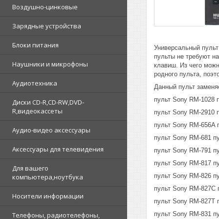
Воздушно-цинковые
Зарядные устройства
Блоки питания
Универсальный пульт
пульты не требуют на
Наушники и микрофоны
клавиш. Из чего можн
родного пульта, поэт
Аудиотехника
Данный пульт заменя
пульт Sony RM-1028 
Диски CD-R,CD-RW,DVD-
R,видеокассеты
пульт Sony RM-2910 
пульт Sony RM-656A 
Аудио-видео аксессуары
пульт Sony RM-681 п
Аксессуары для телевидения
пульт Sony RM-791 п
пульт Sony RM-817 п
Для вашего
пульт Sony RM-826 п
компьютера,ноутбука
пульт Sony RM-827C 
Носители информации
пульт Sony RM-827T 
пульт Sony RM-831 п
Телефоны, радиотелефоны,