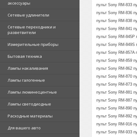
аксессуары
пульт Sony RM-833 п
пульт Sony RM-836 п
Сетевые удлинители
пульт Sony RM-838 п
Сетевые переходники и
пульт Sony RM-841 п
разветвители
пульт Sony RM-845P 
Измерительные приборы
пульт Sony RM-849S 
пульт Sony RM-857A 
Бытовая техника
пульт Sony RM-859 п
Лампы накаливания
пульт Sony RM-862 п
пульт Sony RM-870 п
Лампы галогенные
пульт Sony RM-873 п
Лампы люминесцентные
пульт Sony RM-881 п
пульт Sony RM-887 п
Лампы светодиодные
пульт Sony RM-890 п
Расходные материалы
пульт Sony RM-892 п
пульт Sony RM-916 п
Для вашего авто
пульт Sony RM-933 п