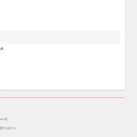
ый
94-45
@mail.ru