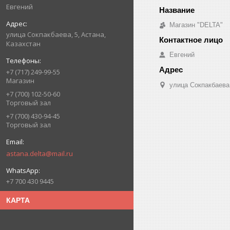
Евгений
Магазин "DELTA"
улица Сокпакбаева, 5, Астана,
Казахстан
Евгений
+7 (717) 249-99-55
Магазин
улица Сокпакбаева,
+7 (700) 102-50-60
Торговый зал
+7 (700) 430-94-45
Торговый зал
astana.delta@mail.ru
+7 700 430 9445
КАРТА