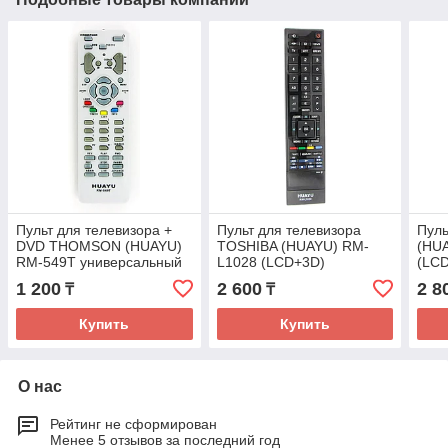
Пульт для телевизора +
Пульт для телевизора
Пуль
DVD THOMSON (HUAYU)
TOSHIBA (HUAYU) RM-
(HU
RM-549T универсальный
L1028 (LCD+3D)
(LCD
универсальный
уни
1 200
2 600
2 8
₸
₸
Купить
Купить
О нас
Рейтинг не сформирован
Менее 5 отзывов за последний год