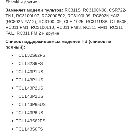
Shivaki и других.
Заменяет модели пультов:
RC311S, RC3100N08, CSR722-
TN1, RC3100L07, RC2000E02, RC3100L09, RC802N YAI2
(RC802N YA12), RC3100L09, CLE-1025, RC311USB, CT-8505,
RC311 FM1, RC3100L10, RC311 FMI3, RC311 FMI1, RC311
FAI1, RC311 FMI2 и другие
Список поддерживаемых моделей ТВ (список не
полный):
TCL L32S62FS
TCL L32S6FS
TCL L43P1US
TCL L43P1US
TCL L43P2US
TCL L43P2US
TCL L43P65US
TCL L43P6US
TCL L43S62FS
TCL L43S6FS