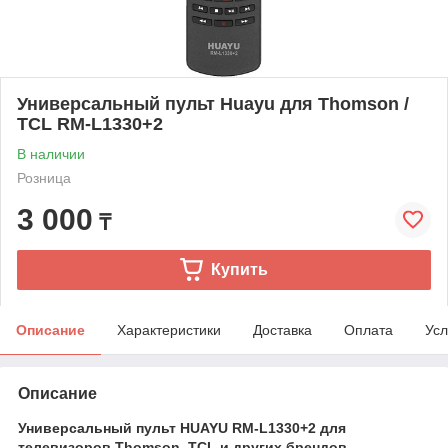
Универсальный пульт Huayu для Thomson /
TCL RM-L1330+2
В наличии
Розница
3 000
₸
Купить
Описание
Характеристики
Доставка
Оплата
Усл
Описание
Универсальный пульт HUAYU RM-L1330+2 для
телевизоров Thomson, TCL и других брендов.