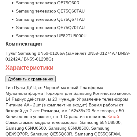
Samsung телевизор QE75Q60R
Samsung телевизор QE75Q60TAU
Samsung телевизор QE75Q67TAU
Samsung телевизор QE75Q70TAU
Samsung телевизор UE82TU8000U
Комплектация
Пульт Samsung BN59-01266A (заменяет BN59-01274A / BN59-
01242A / BN59-01298G)
Характеристики
Добавить к сравнению
Тип Пульт ДУ Цвет Черный матовый Платформа
Мультиплатформа Подходит для Samsung Количество кнопок
14 Радиус действия, м 20 Функции Управление телевизором
Питание AA - 2шт (в комплект не входит) Время работы от
батарей до 2 лет Размеры, мм 162x35x20 Вес товара, г 50
Количество в упаковке, шт. 1 Страна-изготовитель
Китай
Совместимые модели телевизоров: Samsung 55NU8500,
Samsung 65NU8500, Samsung 65NU8500, Samsung
QE49Q70R, Samsung QE55Q60R, Samsung QE55Q6FAM,