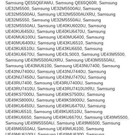
Samsung QE55Q6FAMU, Samsung QE65Q60R, Samsung
UE32M5500, Samsung UE32M5500AU, Samsung
UE32M5500AU, Samsung UE32M5500AUXRU, Samsung
UE32M5550, Samsung UE32M5550AU, Samsung
UE32М5550АU, Samsung UE40KU6020U, Samsung
UE40KU6450U, Samsung UE40KU6470U, Samsung
UE40MU6100U, Samsung UE40MU6400, Samsung
UE40MU6400U, Samsung UE43KU6510, Samsung
UE43KU6510U, Samsung UE43KU6650, Samsung
UE43KU6670U, Samsung UE43LS003, Samsung UE43M5500,
Samsung UE43M5500AUXRU, Samsung UE43M5550AU,
Samsung UE43MU6100, Samsung UE43NU7400, Samsung
UE43NU7400U, Samsung UE43NU7440U, Samsung
UE43NU7450U, Samsung UE43NU7470U, Samsung
UE43RU7400, Samsung UE43RU7400U, Samsung
UE43RU7410U, Samsung UE43RU7410UXRU, Samsung
UE49KS7000U, Samsung UE49KS7500U, Samsung
UE49KS8000U, Samsung UE49KS9000U, Samsung
UE49KU6450U, Samsung UE49KU6470U, Samsung
UE49KU6510, Samsung UE49KU6510U, Samsung
UE49KU6650, Samsung UE49KU6670U, Samsung UE49M5500,
Samsung UE49M5550AU, Samsung UE49M6500, Samsung
UE49M6550AU, Samsung UE49MU6100, Samsung
UE49MU6100U, Samsung UE49MU6300, Samsung