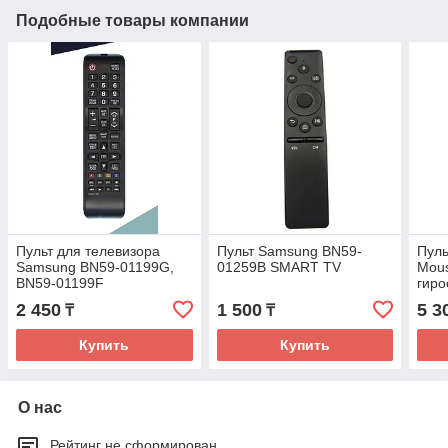
Подобные товары компании
Пульт для телевизора
Пульт Samsung BN59-
Пуль
Samsung BN59-01199G,
01259B SMART TV
Mous
BN59-01199F
гиро
упра
2 450
1 500
5 3
₸
₸
TV B
Купить
Купить
О нас
Рейтинг не сформирован