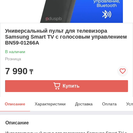
Универсальный пульт для телевизора
Samsung Smart TV с голосовым управлением
BN59-01266A
В наличии
Розница
7 990
₸
Купить
Описание
Характеристики
Доставка
Оплата
Усл
Описание
Интеллектуальный пульт для телевизора Samsung Smart TV с