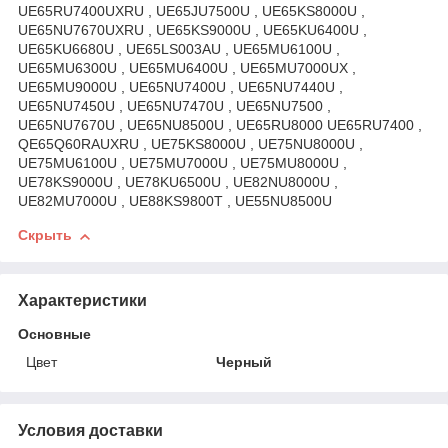
UE65RU7400UXRU , UE65JU7500U , UE65KS8000U ,
UE65NU7670UXRU , UE65KS9000U , UE65KU6400U ,
UE65KU6680U , UE65LS003AU , UE65MU6100U ,
UE65MU6300U , UE65MU6400U , UE65MU7000UX ,
UE65MU9000U , UE65NU7400U , UE65NU7440U ,
UE65NU7450U , UE65NU7470U , UE65NU7500 ,
UE65NU7670U , UE65NU8500U , UE65RU8000 UE65RU7400 ,
QE65Q60RAUXRU , UE75KS8000U , UE75NU8000U ,
UE75MU6100U , UE75MU7000U , UE75MU8000U ,
UE78KS9000U , UE78KU6500U , UE82NU8000U ,
UE82MU7000U , UE88KS9800T , UE55NU8500U
Скрыть
Характеристики
Основные
Цвет
Черный
Условия доставки