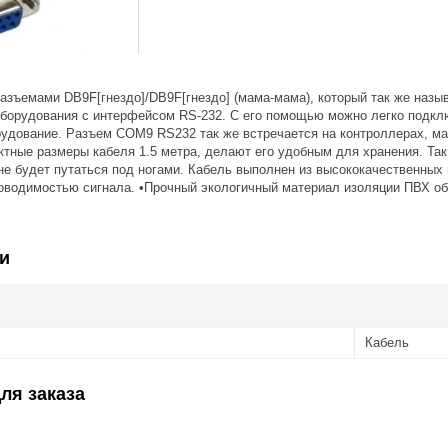
азъемами DB9F[гнездо]/DB9F[гнездо] (мама-мама), который так же наз
борудования с интерфейсом RS-232. С его помощью можно легко подклю
рудование. Разъем COM9 RS232 так же встречается на контроллерах, ма
ктные размеры кабеля 1.5 метра, делают его удобным для хранения. Та
не будет путаться под ногами. Кабель выполнен из высококачественных
оводимостью сигнала. •Прочный экологичный материал изоляции ПВХ об
и
Кабель
ля заказа