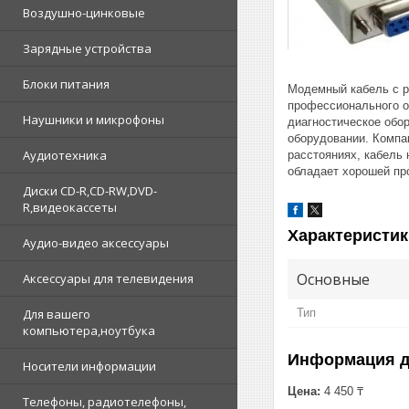
Воздушно-цинковые
Зарядные устройства
Блоки питания
Модемный кабель c р
профессионального о
Наушники и микрофоны
диагностическое обо
оборудовании. Компа
Аудиотехника
расстояниях, кабель 
обладает хорошей пр
Диски CD-R,CD-RW,DVD-
R,видеокассеты
Характеристик
Аудио-видео аксессуары
Основные
Аксессуары для телевидения
Тип
Для вашего
компьютера,ноутбука
Информация д
Носители информации
Цена:
4 450 ₸
Телефоны, радиотелефоны,