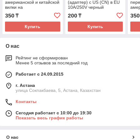
американской и китайской
(адаптер) с US (CN) в EU
пере
вилки на
10А/250V черный
амер
европейскую,цвет белый
кита
350
200
350
₸
₸
авст
брит
Купить
Купить
евр
О нас
Рейтинг не сформирован
Менее 5 отзывов за последний год
Работает с 24.09.2015
г. Астана
улица Сокпакбаева, 5, Астана, Казахстан
Контакты
Сегодня работает с 10:00 до 19:30
Показать весь график работы
О нас