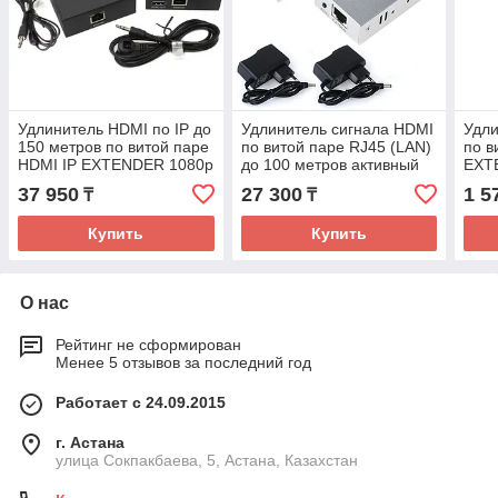
Удлинитель HDMI по IP до
Удлинитель сигнала HDMI
Удли
150 метров по витой паре
по витой паре RJ45 (LAN)
по в
HDMI IP EXTENDER 1080p
до 100 метров активный
EXT
UltraHD 4K
37 950
27 300
1 5
₸
₸
Купить
Купить
О нас
Рейтинг не сформирован
Менее 5 отзывов за последний год
Работает с 24.09.2015
г. Астана
улица Сокпакбаева, 5, Астана, Казахстан