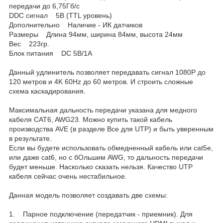
передачи до 6,75Гб/с
DDC сигнал 5В (TTL уровень)
Дополнительно Наличие - ИК датчиков
Размеры Длина 94мм, ширина 84мм, высота 24мм
Вес 223гр.
Блок питания DC 5В/1A
Данный удлинитель позволяет передавать сигнал 1080P до
120 метров и 4K 60Hz до 60 метров. И строить сложные
схема каскадирования.
Максимальная дальность передачи указана для медного
кабеля CAT6, AWG23. Можно купить такой кабель
производства AVE (в разделе Все для UTP) и быть уверенным
в результате.
Если вы будете использовать обмедненный кабель или cat5e,
или даже cat6, но с бОльшим AWG, то дальность передачи
будет меньше. Насколько сказать нельзя. Качество UTP
кабеля сейчас очень нестабильное.
Данная модель позволяет создавать две схемы:
1. Парное подключение (передатчик - приемник). Для