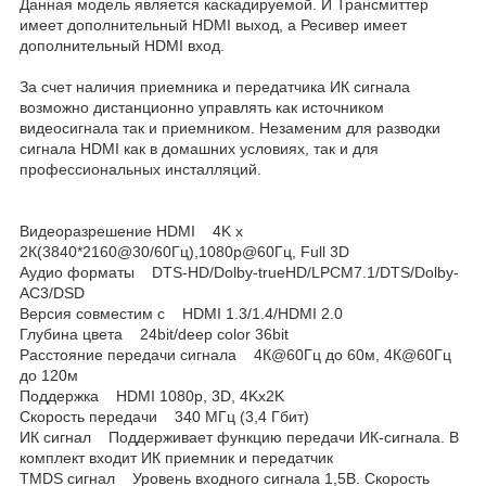
Данная модель является каскадируемой. И Трансмиттер
имеет дополнительный HDMI выход, а Ресивер имеет
дополнительный HDMI вход.
За счет наличия приемника и передатчика ИК сигнала
возможно дистанционно управлять как источником
видеосигнала так и приемником. Незаменим для разводки
сигнала HDMI как в домашних условиях, так и для
профессиональных инсталляций.
Видеоразрешение HDMI 4K х
2К(3840*2160@30/60Гц),1080p@60Гц, Full 3D
Аудио форматы DTS-HD/Dolby-trueHD/LPCM7.1/DTS/Dolby-
AC3/DSD
Версия совместим с HDMI 1.3/1.4/HDMI 2.0
Глубина цвета 24bit/deep color 36bit
Расстояние передачи сигнала 4К@60Гц до 60м, 4К@60Гц
до 120м
Поддержка HDMI 1080р, 3D, 4Kx2K
Скорость передачи 340 МГц (3,4 Гбит)
ИК сигнал Поддерживает функцию передачи ИК-сигнала. В
комплект входит ИК приемник и передатчик
TMDS сигнал Уровень входного сигнала 1,5В. Скорость