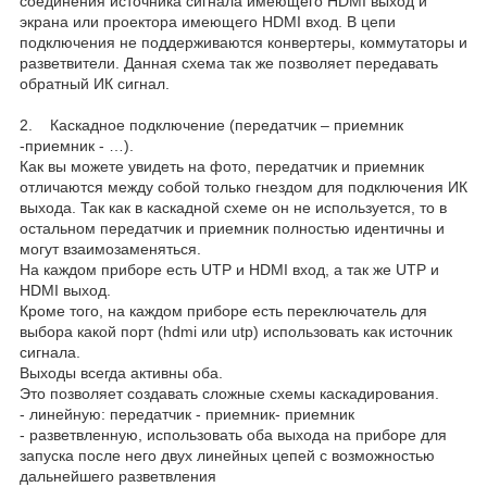
соединения источника сигнала имеющего HDMI выход и
экрана или проектора имеющего HDMI вход. В цепи
подключения не поддерживаются конвертеры, коммутаторы и
разветвители. Данная схема так же позволяет передавать
обратный ИК сигнал.
2. Каскадное подключение (передатчик – приемник
-приемник - …).
Как вы можете увидеть на фото, передатчик и приемник
отличаются между собой только гнездом для подключения ИК
выхода. Так как в каскадной схеме он не используется, то в
остальном передатчик и приемник полностью идентичны и
могут взаимозаменяться.
На каждом приборе есть UTP и HDMI вход, а так же UTP и
HDMI выход.
Кроме того, на каждом приборе есть переключатель для
выбора какой порт (hdmi или utp) использовать как источник
сигнала.
Выходы всегда активны оба.
Это позволяет создавать сложные схемы каскадирования.
- линейную: передатчик - приемник- приемник
- разветвленную, использовать оба выхода на приборе для
запуска после него двух линейных цепей с возможностью
дальнейшего разветвления