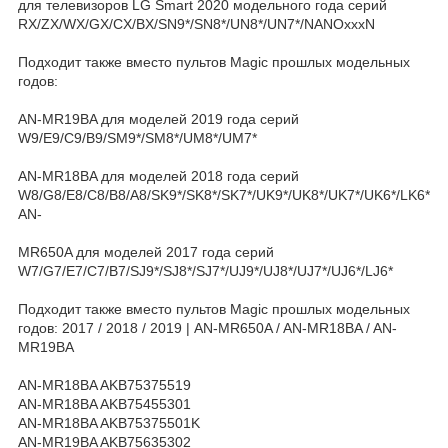
для телевизоров LG Smart 2020 модельного года серий
RX/ZX/WX/GX/CX/BX/SN9*/SN8*/UN8*/UN7*/NANOxxxN
Подходит также вместо пультов Magic прошлых модельных
годов:
AN-MR19BA для моделей 2019 года серий
W9/E9/C9/B9/SM9*/SM8*/UM8*/UM7*
AN-MR18BA для моделей 2018 года серий
W8/G8/E8/C8/B8/A8/SK9*/SK8*/SK7*/UK9*/UK8*/UK7*/UK6*/LK6*
AN-
MR650A для моделей 2017 года серий
W7/G7/E7/C7/B7/SJ9*/SJ8*/SJ7*/UJ9*/UJ8*/UJ7*/UJ6*/LJ6*
Подходит также вместо пультов Magic прошлых модельных
годов: 2017 / 2018 / 2019 | AN-MR650A / AN-MR18BA / AN-
MR19BA
AN-MR18BA AKB75375519
AN-MR18BA AKB75455301
AN-MR18BA AKB75375501K
AN-MR19BA AKB75635302