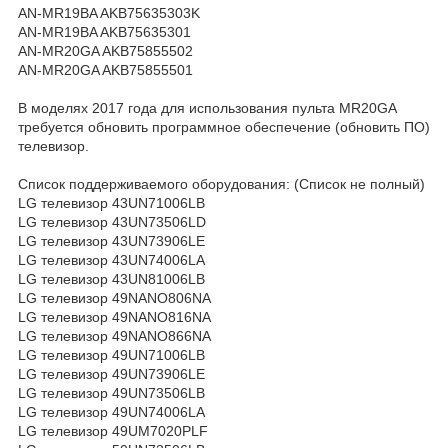
AN-MR19BA AKB75635303K
AN-MR19BA AKB75635301
AN-MR20GA AKB75855502
AN-MR20GA AKB75855501
В моделях 2017 года для использования пульта MR20GA
требуется обновить программное обеспечение (обновить ПО)
телевизор.
Список поддерживаемого оборудования: (Список не полный)
LG телевизор 43UN71006LB
LG телевизор 43UN73506LD
LG телевизор 43UN73906LE
LG телевизор 43UN74006LA
LG телевизор 43UN81006LB
LG телевизор 49NANO806NA
LG телевизор 49NANO816NA
LG телевизор 49NANO866NA
LG телевизор 49UN71006LB
LG телевизор 49UN73906LE
LG телевизор 49UN73506LB
LG телевизор 49UN74006LA
LG телевизор 49UM7020PLF