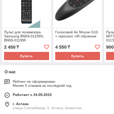
Пульт для телевизора
Голосовой Air Mouse G10
Пуль
Samsung BN59-01199G,
+ гироскоп +IR обучение
MIT
BN59-01199F
011S
2 450
4 550
900
₸
₸
Купить
Купить
О нас
Рейтинг не сформирован
Менее 5 отзывов за последний год
Работает с 24.09.2015
г. Астана
улица Сокпакбаева, 5, Астана, Казахстан