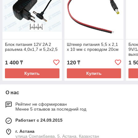
Блок питания 12V 2A 2
Штекер питания 5,5 х 2,1
Блок
разъема 4,0х1,7 и 5,2х2,5
х 10 мм с проводом 20см
9V/1
выхо
5.5*
1 400
120
1 5
₸
₸
Купить
Купить
О нас
Рейтинг не сформирован
Менее 5 отзывов за последний год
Работает с 24.09.2015
г. Астана
улица Сокпакбаева, 5, Астана, Казахстан