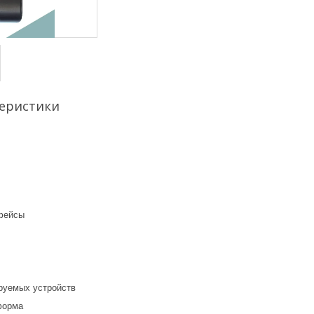
еристики
фейсы
руемых устройств
форма