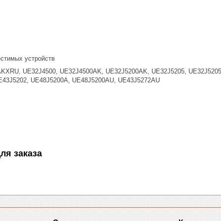
стимых устройств
KXRU, UE32J4500, UE32J4500AK, UE32J5200AK, UE32J5205, UE32J5205
43J5202, UE48J5200A, UE48J5200AU, UE43J5272AU
ля заказа