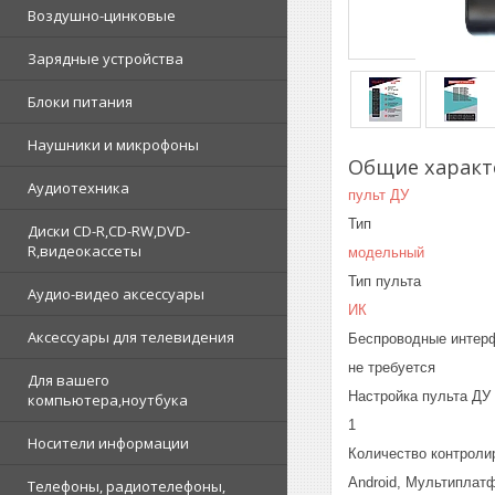
Воздушно-цинковые
Зарядные устройства
Блоки питания
Наушники и микрофоны
Общие характ
Аудиотехника
пульт ДУ
Тип
Диски CD-R,CD-RW,DVD-
R,видеокассеты
модельный
Тип пульта
Аудио-видео аксессуары
ИК
Аксессуары для телевидения
Беспроводные интер
не требуется
Для вашего
Настройка пульта ДУ
компьютера,ноутбука
1
Носители информации
Количество контроли
Android, Мультиплат
Телефоны, радиотелефоны,