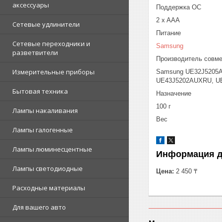
аксессуары
Поддержка ОС
2 x AAA
Сетевые удлинители
Питание
Сетевые переходники и
Samsung
разветвители
Производитель совме
Измерительные приборы
Samsung UE32J5205A
UE43J5202AUXRU, UE
Бытовая техника
Назначение
100 г
Лампы накаливания
Вес
Лампы галогенные
Лампы люминесцентные
Информация д
Лампы светодиодные
Цена:
2 450 ₸
Расходные материалы
Для вашего авто