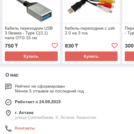
Кабель переходник USB
Кабель-переходник с usb
Пер
3.0мама - Type C(3,1)
2.0 на 3 rca
- Ty
папа OTG 15 см
750
830
300
₸
₸
Купить
Купить
О нас
Рейтинг не сформирован
Менее 5 отзывов за последний год
Работает с 24.09.2015
г. Астана
улица Сокпакбаева, 5, Астана, Казахстан
Контакты