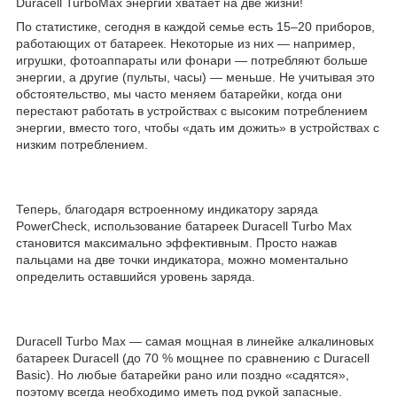
Duracell TurboMax энергии хватает на две жизни!
По статистике, сегодня в каждой семье есть 15–20 приборов,
работающих от батареек. Некоторые из них — например,
игрушки, фотоаппараты или фонари — потребляют больше
энергии, а другие (пульты, часы) — меньше. Не учитывая это
обстоятельство, мы часто меняем батарейки, когда они
перестают работать в устройствах с высоким потреблением
энергии, вместо того, чтобы «дать им дожить» в устройствах с
низким потреблением.
Теперь, благодаря встроенному индикатору заряда
PowerCheck, использование батареек Duracell Turbo Max
становится максимально эффективным. Просто нажав
пальцами на две точки индикатора, можно моментально
определить оставшийся уровень заряда.
Duracell Turbo Max — самая мощная в линейке алкалиновых
батареек Duracell (до 70 % мощнее по сравнению с Duracell
Basic). Но любые батарейки рано или поздно «садятся»,
поэтому всегда необходимо иметь под рукой запасные.