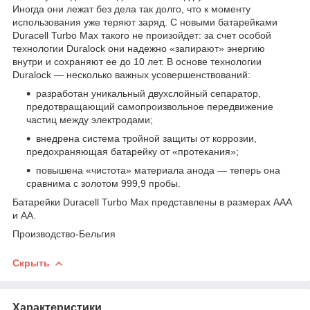
Иногда они лежат без дела так долго, что к моменту
использования уже теряют заряд. С новыми батарейками
Duracell Turbo Max такого не произойдет: за счет особой
технологии Duralock они надежно «запирают» энергию
внутри и сохраняют ее до 10 лет. В основе технологии
Duralock — несколько важных усовершенствований:
разработан уникальный двухслойный сепаратор,
предотвращающий самопроизвольное передвижение
частиц между электродами;
внедрена система тройной защиты от коррозии,
предохраняющая батарейку от «протекания»;
повышена «чистота» материала анода — теперь она
сравнима с золотом 999,9 пробы.
Батарейки Duracell Turbo Max представлены в размерах AAA
и AA.
Производство-Бельгия
Скрыть
Характеристики