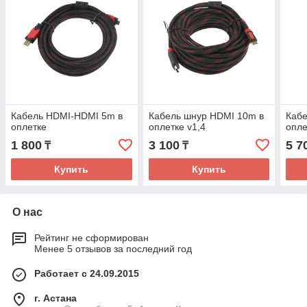
Кабель HDMI-HDMI 5m в
Кабель шнур HDMI 10m в
Кабе
оплетке
оплетке v1,4
опле
1 800
3 100
5 7
₸
₸
Купить
Купить
О нас
Рейтинг не сформирован
Менее 5 отзывов за последний год
Работает с 24.09.2015
г. Астана