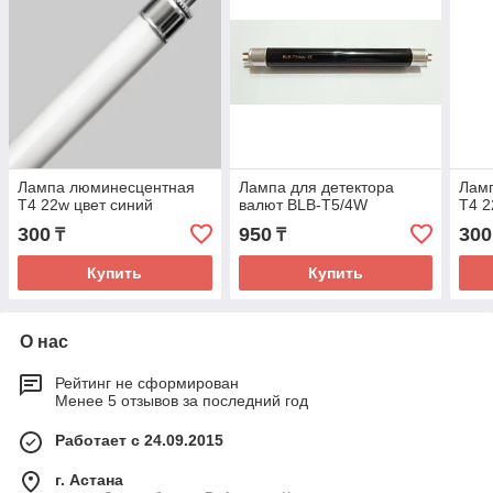
Лампа люминесцентная
Лампа для детектора
Лам
T4 22w цвет синий
валют BLB-T5/4W
T4 2
300
950
300
₸
₸
Купить
Купить
О нас
Рейтинг не сформирован
Менее 5 отзывов за последний год
Работает с 24.09.2015
г. Астана