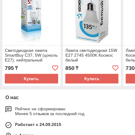
Светодиодная лампа
Лампа светодиодная 15W
Лам
SmartBuy C37, 5W (цоколь
E27 2745 4500K Космос
Косм
E27), нейтральный
белый
белы
дневной свет 4000K, 220V
795
850
730
₸
₸
Купить
Купить
О нас
Рейтинг не сформирован
Менее 5 отзывов за последний год
Работает с 24.09.2015