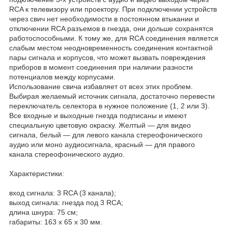
RCA к телевизору или проектору. При подключении устройств
через свич нет необходимости в постоянном втыкании и
отключении RCA разъемов в гнезда, они дольше сохранятся
работоспособными. К тому же, для RCA соединения является
слабым местом неодновременность соединения контактной
пары сигнала и корпусов, что может вызвать повреждения
приборов в момент соединения при наличии разности
потенциалов между корпусами.
Использование свича избавляет от всех этих проблем.
Выбирая желаемый источник сигнала, достаточно перевести
переключатель селектора в нужное положение (1, 2 или 3).
Все входные и выходные гнезда подписаны и имеют
специальную цветовую окраску. Желтый ― для видео
сигнала, белый ― для левого канала стереофонического
аудио или моно аудиосигнала, красный ― для правого
канала стереофонического аудио.
Характеристики:
вход сигнала: 3 RCA (3 канала);
выход сигнала: гнезда под 3 RCA;
длина шнура: 75 см;
габариты: 163 х 65 х 30 мм.