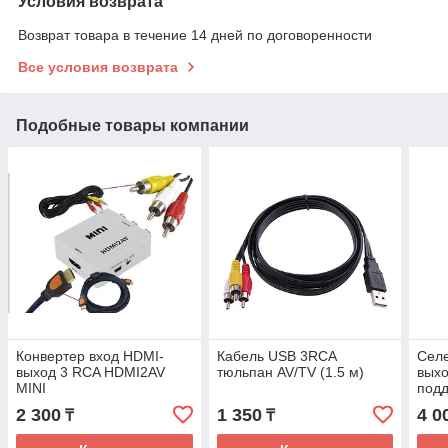
Условия возврата
Возврат товара в течение 14 дней по договоренности
Все условия возврата
Подобные товары компании
Конвертер вход HDMI-
Кабель USB 3RCA
Селе
выход 3 RCA HDMI2AV
тюльпан AV/TV (1.5 м)
выхо
MINI
подд
2 300
1 350
4 0
₸
₸