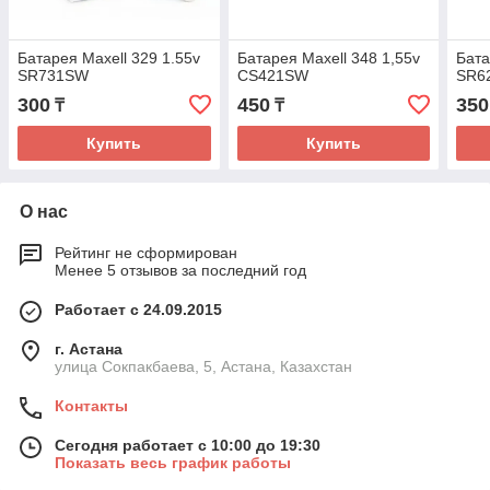
Батарея Maxell 329 1.55v
Батарея Maxell 348 1,55v
Бата
SR731SW
CS421SW
SR6
300
450
350
₸
₸
Купить
Купить
О нас
Рейтинг не сформирован
Менее 5 отзывов за последний год
Работает с 24.09.2015
г. Астана
улица Сокпакбаева, 5, Астана, Казахстан
Контакты
Сегодня работает с 10:00 до 19:30
Показать весь график работы