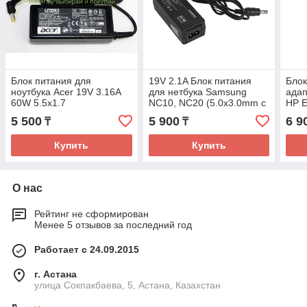
Блок питания для
19V 2.1A Блок питания
Блок
ноутбука Acer 19V 3.16A
для нетбука Samsung
адап
60W 5.5х1.7
NC10, NC20 (5.0x3.0mm с
HP E
иглой) 40W
65W 
5 500
5 900
6 9
₸
₸
Купить
Купить
О нас
Рейтинг не сформирован
Менее 5 отзывов за последний год
Работает с 24.09.2015
г. Астана
улица Сокпакбаева, 5, Астана, Казахстан