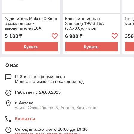
Удлинитель Makcel 3-8m с
Блок питания для
Гнез
заземлением и
Samsung 19V 3.16A
мон
выключателем16А
(5.5x3.0)c иглой
5 100
6 900
350
₸
₸
Купить
Купить
О нас
Рейтинг не сформирован
Менее 5 отзывов за последний год
Работает с 24.09.2015
г. Астана
улица Сокпакбаева, 5, Астана, Казахстан
Контакты
Сегодня работает с 10:00 до 19:30