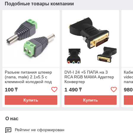
Подобные товары компании
Разъем питания штекер
DVI-I 24 +5 ПАПА на 3
Кабе
(папа, male) 2.1х5.5 с
RCA RGB МАМА Адаптер
vide
клеммной колодкой под
Конвертер
папа
винт
100
1 490
980
₸
₸
Купить
Купить
О нас
Рейтинг не сформирован