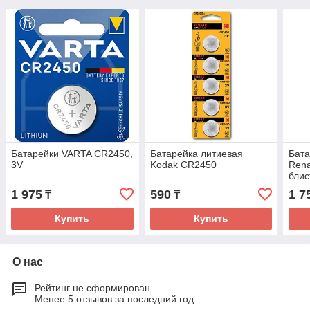
Батарейки VARTA CR2450,
Батарейка литиевая
Бат
3V
Kodak CR2450
Rena
блис
1 975
590
1 7
₸
₸
Купить
Купить
О нас
Рейтинг не сформирован
Менее 5 отзывов за последний год