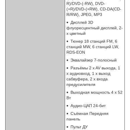
R)/DVD-(-RW), DVD-
(+R)/DVD-(+RW), CD-DA(CD-
R/RW), JPEG, MP3
Дисплей 3D
флуоресцентный дисплей, 2-
х цветный
Тюнер 18 станций FM, 6
станций MW, 6 станций LW,
RDS-EON
Эквалайзер 7-полосный
Разъёмы 2 x AV выхода, 1
x аудиовход, 1 x выход
сабвуфера, 2 x входа
предусилителя
Выходная мощность 4 х 52
Вт
Аудио-ЦАП 24-бит
Съёмная Передняя
панель
Пульт ДУ