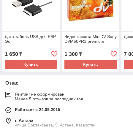
Дата-кабель USB для PSP
Видеокассета MiniDV Sony
Дисп
Go
DVM60PR3 premium
1 650
1 300
7 8
₸
₸
Купить
Купить
О нас
Рейтинг не сформирован
Менее 5 отзывов за последний год
Работает с 24.09.2015
г. Астана
улица Сокпакбаева, 5, Астана, Казахстан