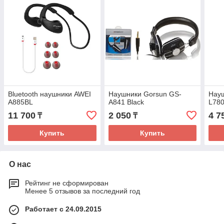
Bluetooth наушники AWEI
Наушники Gorsun GS-
Науш
A885BL
A841 Black
L780
11 700
2 050
4 7
₸
₸
Купить
Купить
О нас
Рейтинг не сформирован
Менее 5 отзывов за последний год
Работает с 24.09.2015