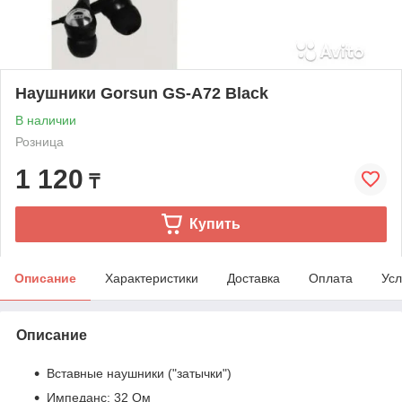
Наушники Gorsun GS-A72 Black
В наличии
Розница
1 120
₸
Купить
Описание
Характеристики
Доставка
Оплата
Усл
Описание
Вставные наушники ("затычки")
Импеданс: 32 Ом