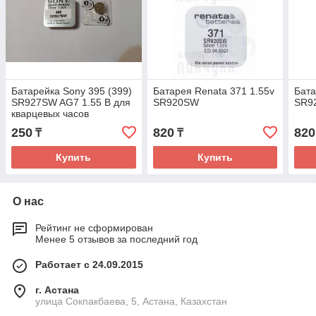
Батарейка Sony 395 (399)
Батарея Renata 371 1.55v
Бата
SR927SW AG7 1.55 В для
SR920SW
SR92
кварцевых часов
250
820
820
₸
₸
Купить
Купить
О нас
Рейтинг не сформирован
Менее 5 отзывов за последний год
Работает с 24.09.2015
г. Астана
улица Сокпакбаева, 5, Астана, Казахстан