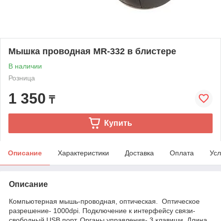
Мышка проводная MR-332 в блистере
В наличии
Розница
1 350
₸
Купить
Описание
Характеристики
Доставка
Оплата
Усл
Описание
Компьютерная мышь-проводная, оптическая. Оптическое
разрешение- 1000dpi. Подключение к интерфейсу связи-
свободный USB порт. Органы управления- 3 клавиши. Длина