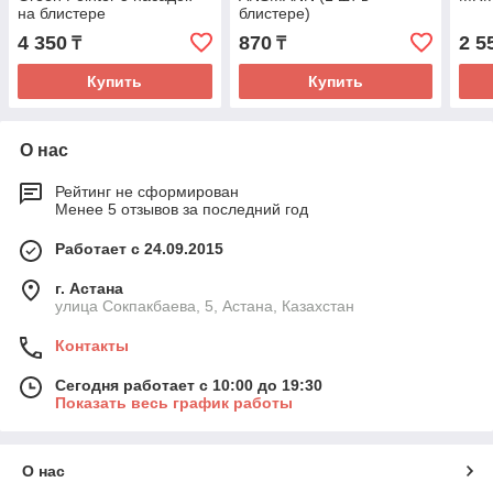
на блистере
блистере)
4 350
870
2 5
₸
₸
Купить
Купить
О нас
Рейтинг не сформирован
Менее 5 отзывов за последний год
Работает с 24.09.2015
г. Астана
улица Сокпакбаева, 5, Астана, Казахстан
Контакты
Сегодня работает с 10:00 до 19:30
Показать весь график работы
О нас