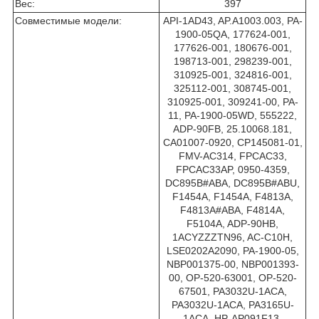
Вес:
397
Совместимые модели:
API-1AD43, AP.A1003.003, PA-
1900-05QA, 177624-001,
177626-001, 180676-001,
198713-001, 298239-001,
310925-001, 324816-001,
325112-001, 308745-001,
310925-001, 309241-00, PA-
11, PA-1900-05WD, 555222,
ADP-90FB, 25.10068.181,
CA01007-0920, CP145081-01,
FMV-AC314, FPCAC33,
FPCAC33AP, 0950-4359,
DC895B#ABA, DC895B#ABU,
F1454A, F1454A, F4813A,
F4813A#ABA, F4814A,
F5104A, ADP-90HB,
1ACYZZZTN96, AC-C10H,
LSE0202A2090, PA-1900-05,
NBP001375-00, NBP001393-
00, OP-520-63001, OP-520-
67501, PA3032U-1ACA,
PA3032U-1ACA, PA3165U-
1ACA, HP-AP091F13,