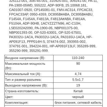
325112-001, 308745-001, 310925-001, 309241-00, PA-11,
PA-1900-05WD, 555222, ADP-90FB, 25.10068.181,
CA01007-0920, CP145081-01, FMV-AC314, FPCAC33,
FPCAC33AP, 0950-4359, DC895B#ABA, DC895B#ABU,
F1454A, F1454A, F4813A, F4813A#ABA, F4814A,
F5104A, ADP-90HB, 1ACYZZZTN96, AC-C10H,
LSE0202A2090, PA-1900-05, NBP001375-00,
NBP001393-00, OP-520-63001, OP-520-67501,
PA3032U-1ACA, PA3032U-1ACA, PA3165U-1ACA, HP-
AP091F13, PPP014H-S, 374474-002, 393955-002,
374791-001, 394224-001, HP-AP091F13LF, 355289-999,
355290-999, 355291-999.
Входное напряжение (В):
110-240
Максимальная мощность
90
(Вт):
Максимальный ток (А):
4,74
Тип и размер разъема:
5.5x1.7
Выходное напряжение (В):
19
Страна-изготовитель:
Китай
Цвет:
черный
Комплектация:
блок питания, сетевой кабель