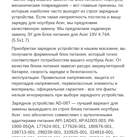
механические повреждения – вот главные причины, по
которым наиболее часто выходят из строя зарядные
устройства. Если такая неприятность постигла и вашу
зарядку для ноутбука Acer, мы предложим
качественную замену. Мы предлагаем надежную
замену ЗУ для Блок питания для Acer 19V 4.74A
(5.5x1.7).
Приобретая зарядное устройство в нашем магазине, вы
получаете фирменный блок питания, который точно
соответствует потребностям вашего ноутбука Acer. От
качества блока питания зависит ресурс аккумуляторной
батареи, скорость зарядки и безопасность
эксплуатации. Правильное напряжение, защита от
перепадов напряжения, первоклассные элементы и
материалы, официальная гарантия - все эти факты
нельзя игнорировать при выборе зарядного устройства.
Зарядное устройство AD-087 — лучший вариант для
замены вышедшего из строя блока питания ноутбука
Acer: оно абсолютно совместимо с аутентичными
адаптерами питания API-1AD43, AP.A1003.003, PA-
1900-05QA, 177624-001, 177626-001, 180676-001,
198713-001, 298239-001, 310925-001, 324816-001,