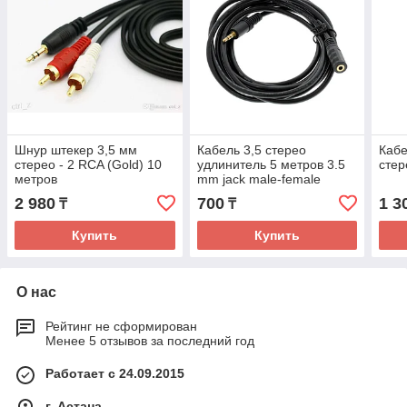
Шнур штекер 3,5 мм
Кабель 3,5 стерео
Кабе
стерео - 2 RCA (Gold) 10
удлинитель 5 метров 3.5
стер
метров
mm jack male-female
2 980
700
1 3
₸
₸
Купить
Купить
О нас
Рейтинг не сформирован
Менее 5 отзывов за последний год
Работает с 24.09.2015
г. Астана