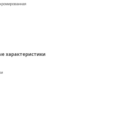
хромированная
е характеристики
ки