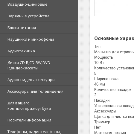
Воздушно-цинковые
Зарядные устройства
Блоки питания
Основные хара
Наушники и микрофоны
Тип
Аудиотехника
Машинка для стрижк
Мощность
Диски CD-R,CD-RW,DVD-
10 Вт
R,видеокассеты
Количество установо
5
Ширина ножа
Аудио-видео аксессуары
46 мм
Количество насадок
Аксессуары для телевидения
2
Насадки
Для вашего
Универсальная насадк
компьютера,ноутбука
Аксессуары
Щетка для чистки но
Носители информации
Триммер
Нет
Телефоны, радиотелефоны,
Материал лезвия