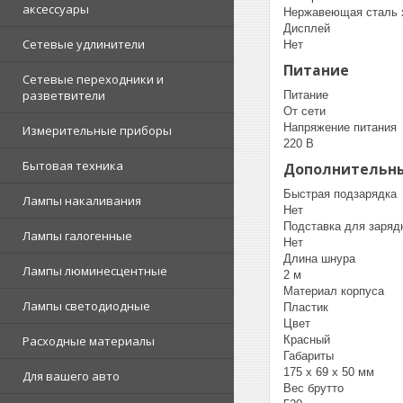
аксессуары
Нержавеющая сталь 
Дисплей
Сетевые удлинители
Нет
Питание
Сетевые переходники и
разветвители
Питание
От сети
Напряжение питания
Измерительные приборы
220 В
Бытовая техника
Дополнительны
Быстрая подзарядка
Лампы накаливания
Нет
Подставка для заряд
Лампы галогенные
Нет
Длина шнура
Лампы люминесцентные
2 м
Материал корпуса
Лампы светодиодные
Пластик
Цвет
Красный
Расходные материалы
Габариты
175 x 69 x 50 мм
Для вашего авто
Вес брутто