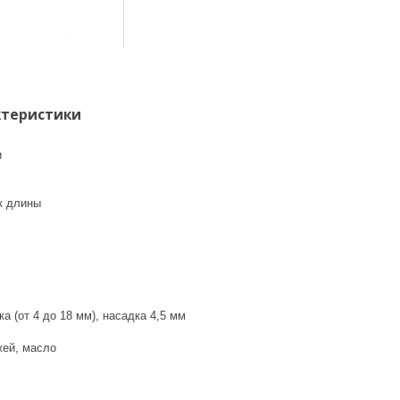
ктеристики
и
к длины
а (от 4 до 18 мм), насадка 4,5 мм
жей, масло