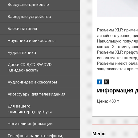
Воздушно-цинковые
Зарядные устройства
Блоки питания
Разъемы XLR применя
линейного уровня, ци
Наушники и микрофоны
Наибольшую популярн
контакт 3 - с минусов
Аудиотехника
Разъемы XLR предста
используется штекер,
Разъемы имеют балан
Диски CD-R,CD-RW,DVD-
защелкивается при с
R,видеокассеты
Аудио-видео аксессуары
Информация д
Аксессуары для телевидения
Цена:
480 ₸
Для вашего
компьютера,ноутбука
Носители информации
Меню
Телефоны, радиотелефоны,