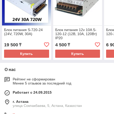
Блок питания S-720-24
Блок питания 12v 10A S-
Блок
(24V, 720W, 30A)
120-12 (12В, 10А, 120Вт)
120-
IP20
19 500
4 500
6 9
₸
₸
Купить
Купить
О нас
Рейтинг не сформирован
Менее 5 отзывов за последний год
Работает с 24.09.2015
г. Астана
улица Сокпакбаева, 5, Астана, Казахстан