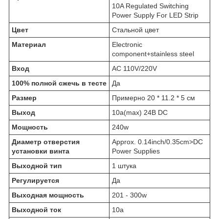
10A Regulated Switching
Power Supply For LED Strip
Цвет
Стальной цвет
Материал
Electronic
component+stainless steel
Вход
AC 110V/220V
100% полной сжечь в тесте
Да
Размер
Примерно 20 * 11.2 * 5 см
Выход
10a(max) 24В DC
Мощность
240w
Диаметр отверстия
Approx. 0.14inch/0.35cm>DC
установки винта
Power Supplies
Выходной тип
1 штука
Регулируется
Да
Выходная мощность
201 - 300w
Выходной ток
10а