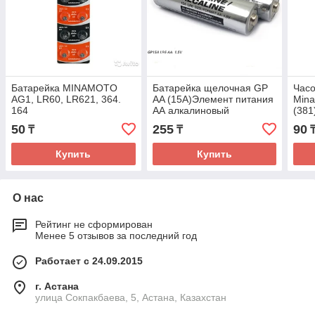
Батарейка MINAMOTO
Батарейка щелочная GP
Часо
AG1, LR60, LR621, 364.
AA (15A)Элемент питания
Min
164
АА алкалиновый
(381
цена
50
255
90
₸
₸
Купить
Купить
О нас
Рейтинг не сформирован
Менее 5 отзывов за последний год
Работает с 24.09.2015
г. Астана
улица Сокпакбаева, 5, Астана, Казахстан