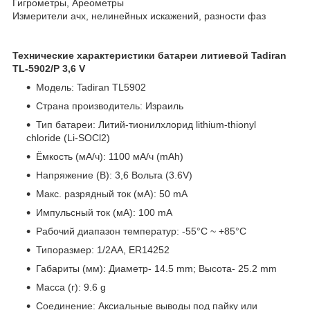
Гигрометры, Ареометры
Измерители ачх, нелинейных искажений, разности фаз
Технические характеристики батареи литиевой Tadiran
TL-5902/P 3,6 V
Модель: Tadiran TL5902
Страна производитель: Израиль
Тип батареи: Литий-тионилхлорид lithium-thionyl
chloride (Li-SOCl2)
Ёмкость (мА/ч): 1100 мА/ч (mAh)
Напряжение (В): 3,6 Вольта (3.6V)
Макс. разрядный ток (мА): 50 mA
Импульсный ток (мА): 100 mA
Рабочий диапазон температур: -55°C ~ +85°C
Типоразмер: 1/2AA, ER14252
Габариты (мм): Диаметр- 14.5 mm; Высота- 25.2 mm
Масса (г): 9.6 g
Соединение: Аксиальные выводы под пайку или