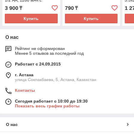
1/2 AA, 1200 мАч с
5.5х
аксиальными (SL-750,TL-
3 900
790
1 2
₸
₸
2150)
Купить
Купить
О нас
Рейтинг не сформирован
Менее 5 отзывов за последний год
Работает с 24.09.2015
г. Астана
улица Сокпакбаева, 5, Астана, Казахстан
Контакты
Сегодня работает с 10:00 до 19:30
Показать весь график работы
О нас