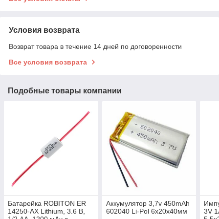
Условия возврата
Возврат товара в течение 14 дней по договоренности
Все условия возврата
Подобные товары компании
Батарейка ROBITON ER
Аккумулятop 3,7v 450mAh
Импу
14250-AX Lithium, 3.6 В,
602040 Li-Pol 6х20х40мм
3V 1