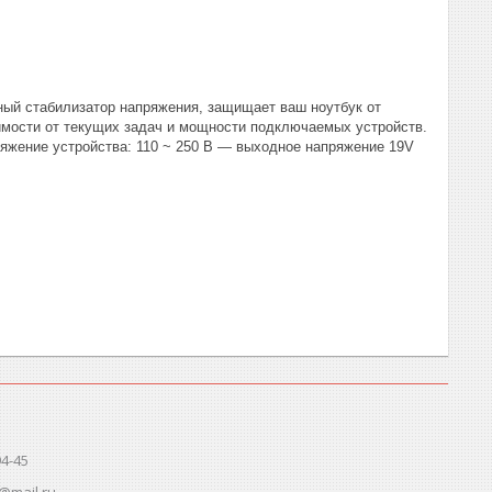
енный стабилизатор напряжения, защищает ваш ноутбук от
имости от текущих задач и мощности подключаемых устройств.
ряжение устройства: 110 ~ 250 В — выходное напряжение 19V
94-45
@mail.ru