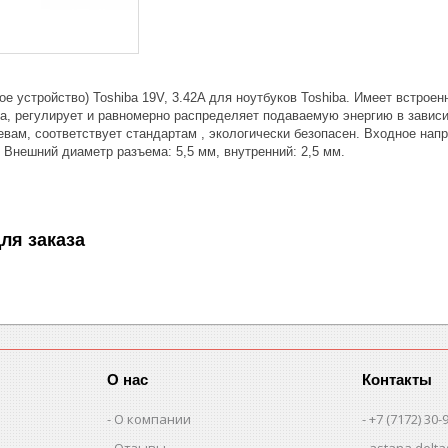
ое устройство) Toshiba 19V, 3.42A для ноутбуков Toshiba. Имеет встро
ва, регулирует и равномерно распределяет подаваемую энергию в завис
евам, соответствует стандартам , экологически безопасен. Входное нап
 Внешний диаметр разъема: 5,5 мм, внутренний: 2,5 мм.
ля заказа
О нас
Контакты
О компании
+7 (7172) 30-
Отзывы
astana.delta