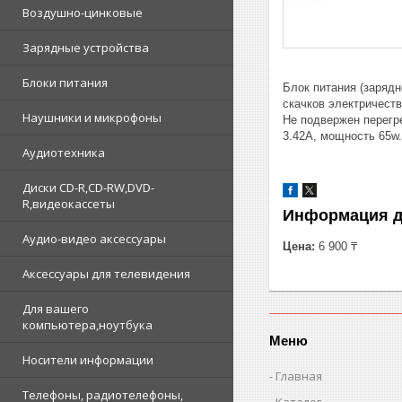
Воздушно-цинковые
Зарядные устройства
Блоки питания
Блок питания (зарядн
скачков электричест
Наушники и микрофоны
Не подвержен перегр
3.42A, мощность 65w.
Аудиотехника
Диски CD-R,CD-RW,DVD-
R,видеокассеты
Информация д
Аудио-видео аксессуары
Цена:
6 900 ₸
Аксессуары для телевидения
Для вашего
компьютера,ноутбука
Меню
Носители информации
Главная
Телефоны, радиотелефоны,
Каталог