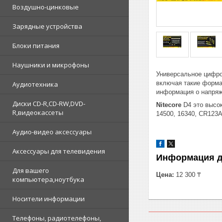
Воздушно-цинковые
Зарядные устройства
Блоки питания
Наушники и микрофоны
Универсальное цифр
включая такие формат
Аудиотехника
информация о напряже
Диски CD-R,CD-RW,DVD-
Nitecore
D4 это высок
R,видеокассеты
14500, 16340, CR123A,
Аудио-видео аксессуары
Аксессуары для телевидения
Информация д
Для вашего
Цена:
12 300 ₸
компьютера,ноутбука
Носители информации
Телефоны, радиотелефоны,