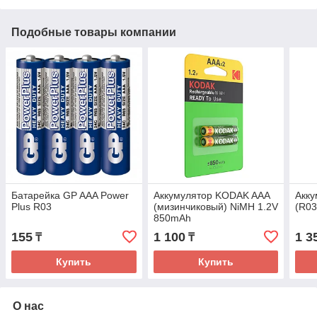
Подобные товары компании
Батарейка GP AAA Power
Аккумулятор KODAK AAA
Акку
Plus R03
(мизинчиковый) NiMH 1.2V
(R0
850mAh
155
1 100
1 3
₸
₸
Купить
Купить
О нас