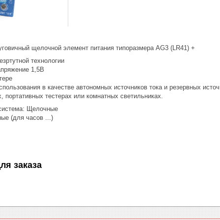
говичный щелочной элемент питания типоразмера AG3 (LR41) +
езртутной технологии
пряжение 1,5В
тере
спользования в качестве автономных источников тока и резервных источ
, портативных тестерах или комнатных светильниках.
система: Щелочные
ые (для часов ...)
ля заказа