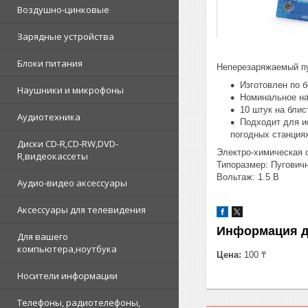
Воздушно-цинковые
Зарядные устройства
Блоки питания
Неперезаряжаемый пу
Изготовлен по б
Наушники и микрофоны
Номинальное на
10 штук на блис
Аудиотехника
Подходит для и
погодных станциях
Диски CD-R,CD-RW,DVD-
Электро-химическая 
R,видеокассеты
Типоразмер: Пуговичн
Вольтаж: 1.5 В
Аудио-видео аксессуары
Аксессуары для телевидения
Информация д
Для вашего
компьютера,ноутбука
Цена:
100 ₸
Носители информации
Телефоны, радиотелефоны,