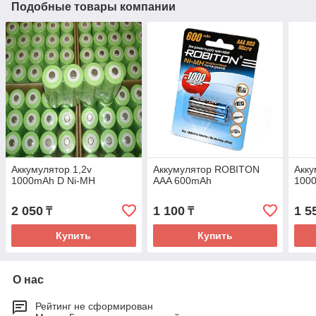
Подобные товары компании
Аккумулятop 1,2v
Аккумулятop ROBITON
Акк
1000mAh D Ni-MH
AAA 600mAh
100
2 050
1 100
1 5
₸
₸
Купить
Купить
О нас
Рейтинг не сформирован