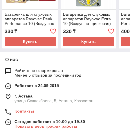
Батарейка для слуховых
Батарейка для слуховых
Бата
аппаратов Rayovac Peak
аппаратов Rayovac Extra
аппа
Perfomance 10 (Воздушно-
10 (Воздушно- цинковая)
Perf
цинковая)
330
330
400
₸
₸
Купить
Купить
О нас
Рейтинг не сформирован
Менее 5 отзывов за последний год
Работает с 24.09.2015
г. Астана
улица Сокпакбаева, 5, Астана, Казахстан
Контакты
Сегодня работает с 10:00 до 19:30
Показать весь график работы