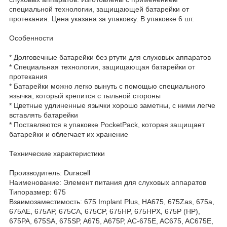
специальной технологии, защищающей батарейки от
протекания. Цена указана за упаковку. В упаковке 6 шт.
Особенности
* Долговечные батарейки без ртути для слуховых аппаратов
* Специальная технология, защищающая батарейки от
протекания
* Батарейки можно легко вынуть с помощью специального
язычка, который крепится с тыльной стороны
* Цветные удлиненные язычки хорошо заметны, с ними легче
вставлять батарейки
* Поставляются в упаковке PocketPack, которая защищает
батарейки и облегчает их хранение
Технические характеристики
Производитель: Duracell
Наименование: Элемент питания для слуховых аппаратов
Типоразмер: 675
Взаимозаместимость: 675 Implant Plus, HA675, 675Zas, 675a,
675AE, 675AP, 675CA, 675CP, 675HP, 675HPX, 675P (HP),
675PA, 675SA, 675SP, A675, A675P, AC-675E, AC675, AC675E,