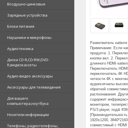
Воздушно-цинковые
Зарядные устройства
Блоки питания
Наушники и микрофоны
Разветвитель кабеля 
Примечание: Если ка
Аудиотехника
продукта: 1. Перекл
кнопки вкл. 2. Пере
Диски CD-R,CD-RW,DVD-
длинного HDMi кабеля
R,видеокассеты
Переключатель HDMI 
переключатель 4K HD
Аудио-видео аксессуары
четкости 4K с много
аудиосигналы высоко
Аксессуары для телевидения
обратной совместимо
распознавания. Друг
Для вашего
содержит инфракрасн
компьютера,ноутбука
монитором, телеприс
PS/3 player, под& #3
Носители информации
[Производительность 
1920x1200, 3840*2160
совместимый с HDMI 
Телефоны, радиотелефоны,