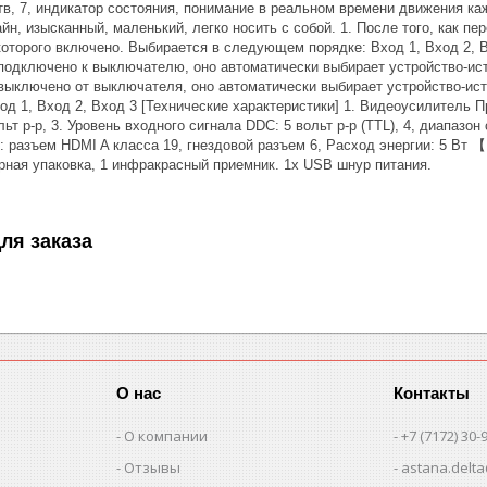
в, 7, индикатор состояния, понимание в реальном времени движения кажд
айн, изысканный, маленький, легко носить с собой. 1. После того, как 
которого включено. Выбирается в следующем порядке: Вход 1, Вход 2, В
подключено к выключателю, оно автоматически выбирает устройство-ист
 выключено от выключателя, оно автоматически выбирает устройство-ис
д 1, Вход 2, Вход 3 [Технические характеристики] 1. Видеоусилитель Пр
льт р-р, 3. Уровень входного сигнала DDC: 5 вольт p-p (TTL), 4, диапаз
 разъем HDMI A класса 19, гнездовой разъем 6, Расход энергии: 5 Вт 【
рная упаковка, 1 инфракрасный приемник. 1x USB шнур питания.
ля заказа
О нас
Контакты
О компании
+7 (7172) 30-
Отзывы
astana.delta