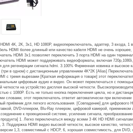
HDMI 4K, 2K, 3x1, HD 1080P, видеопереключатель, адаптер, 3 входа, 1 
бель HDMI более длинный или качество кабеля HDMI не очень хорошее,
ючатель HDMI 3x1 позволяет переключить 3 порта HDMI на один термина
ключатель HDMI может поддерживать видеоформаты, включая 720p,1080i,
 для регенерации сигнала hdmi. 3.100% Фирменная новинка и высокое к
(три в одном) с дистанционным управлением 4K*2K [Alias] Переключат
MI с тремя вырезами [Краткая информация о товаре] этот переключател
канальным цифровым аудио и видео. Он может переключаться с помощью 
й четкости на устройство дисплея высокой четкости. Высокопроизводи
стью с 1080P. Есть не только кнопка переключения цикла, но и дистан
ими словами, этот переключатель ответит автоматически при включении
ый приёмник для легкого использования. [Совпадение] для цифрового
тавкой, DVD-плеером, Blu-Ray плеером, цифровой камерой, приемником 
9;соединение к проекционной системе, усиление сигнала, преобразование
продукта] 1. Легко переключаться между всеми 3 4K HD HDMI сигналами,
, 3. Поддержка HDMI видео высокой четкости, высокое качество, четкос
версии 1,3, совместимый с HDCP, 6, хорошая совместимость, для DVD, 