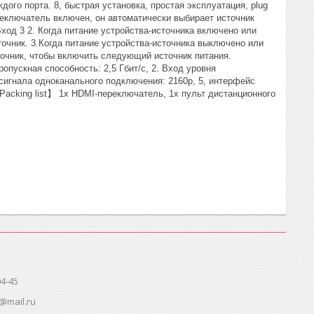
ого порта. 8, быстрая установка, простая эксплуатация, plug
переключатель включен, он автоматически выбирает источник
ход 3 2. Когда питание устройства-источника включено или
очник. 3.Когда питание устройства-источника выключено или
точник, чтобы включить следующий источник питания.
опускная способность: 2,5 Гбит/с, 2. Вход уровня
он сигнала одноканального подключения: 2160p, 5, интерфейс
Packing list】 1x HDMI-переключатель, 1x пульт дистанционного
94-45
@mail.ru