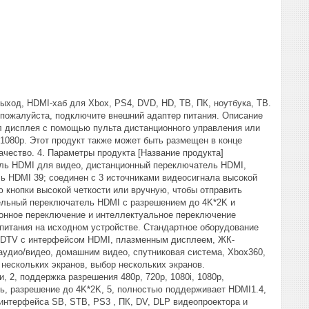
выход, HDMI-хаб для Xbox, PS4, DVD, HD, ТВ, ПК, ноутбука, ТВ.
 пожалуйста, подключите внешний адаптер питания. Описание
л дисплея с помощью пульта дистанционного управления или
1080p. Этот продукт также может быть размещен в конце
ачество. 4. Параметры продукта [Название продукта]
ель HDMI для видео, дистанционный переключатель HDMI,
ь HDMI 39; соединен с 3 источниками видеосигнала высокой
кнопки высокой четкости или вручную, чтобы отправить
тельный переключатель HDMI с разрешением до 4K*2K и
ционное переключение и интеллектуальное переключение
 питания на исходном устройстве. Стандартное оборудование
 HDTV с интерфейсом HDMI, плазменным дисплеем, ЖК-
аудио/видео, домашним видео, спутниковая система, Xbox360,
 нескольких экранов, выбор нескольких экранов.
 2, поддержка разрешения 480p, 720p, 1080i, 1080p,
ть, разрешение до 4K*2K, 5, полностью поддерживает HDMI1.4,
интерфейса SB, STB, PS3 , ПК, DV, DLP видеопроектора и