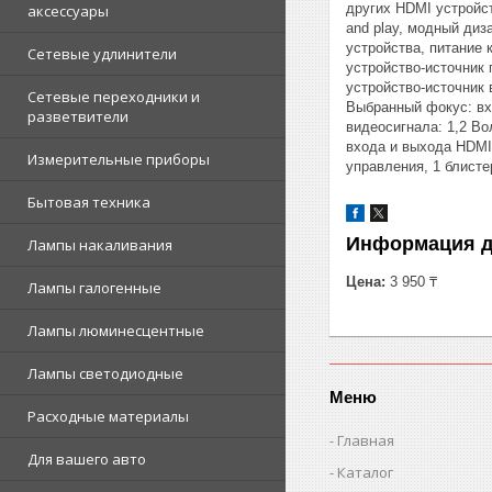
других HDMI устройст
аксессуары
and play, модный диз
устройства, питание 
Сетевые удлинители
устройство-источник 
устройство-источник
Сетевые переходники и
Выбранный фокус: вхо
разветвители
видеосигнала: 1,2 Во
входа и выхода HDMI:
Измерительные приборы
управления, 1 блисте
Бытовая техника
Информация д
Лампы накаливания
Цена:
3 950 ₸
Лампы галогенные
Лампы люминесцентные
Лампы светодиодные
Меню
Расходные материалы
Главная
Для вашего авто
Каталог