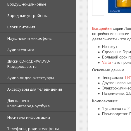
Воздушно-цинковые
Зарядные устройства
Блоки питания
Батарейки
серии Лон
потребление энергии
Наушники и микрофоны
деятельности - это о
Не текут.
Аудиотехника
Сделаны в Гер
Большой срок г
Диски CD-R,CD-RW,DVD-
Varta
- это прои
R,видеокассеты
Основные данные
Аудио-видео аксессуары
Типоразмер:
LR
Другие названия:
Электрохимичес
Аксессуары для телевидения
Напряжение: 1.5
Для вашего
Комплектация:
компьютера,ноутбука
1 упаковка на 2
Производство: 
Носители информации
Телефоны, радиотелефоны,