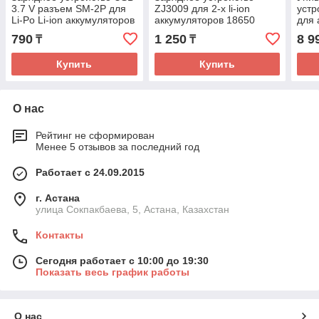
3.7 V разъем SM-2P для
ZJ3009 для 2-х li-ion
уст
Li-Po Li-ion аккумуляторов
аккумуляторов 18650
для 
от радиоуправляемых
AA,A
790
1 250
8 9
₸
₸
игрушек
Купить
Купить
О нас
Рейтинг не сформирован
Менее 5 отзывов за последний год
Работает с 24.09.2015
г. Астана
улица Сокпакбаева, 5, Астана, Казахстан
Контакты
Сегодня работает с 10:00 до 19:30
Показать весь график работы
О нас