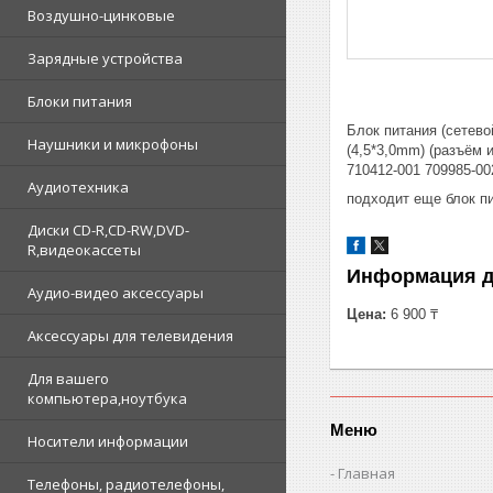
Воздушно-цинковые
Зарядные устройства
Блоки питания
Блок питания (сетево
Наушники и микрофоны
(4,5*3,0mm) (разъём
710412-001 709985-0
Аудиотехника
подходит еще блок пи
Диски CD-R,CD-RW,DVD-
R,видеокассеты
Информация д
Аудио-видео аксессуары
Цена:
6 900 ₸
Аксессуары для телевидения
Для вашего
компьютера,ноутбука
Меню
Носители информации
Главная
Телефоны, радиотелефоны,