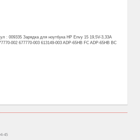
ул : 009335 Зарядка для ноутбука HP Envy 15 19,5V-3,33A
677770-002 677770-003 613149-003 ADP-65HB FC ADP-65HB BC
94-45