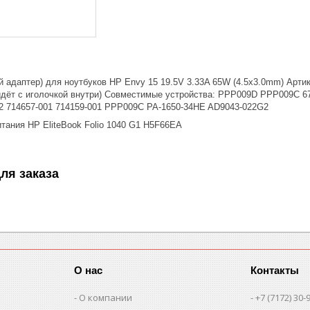
й адаптер) для ноутбуков HP Envy 15 19.5V 3.33A 65W (4.5x3.0mm) Артик
 идёт с иголочкой внутри) Совместимые устройства: PPP009D PPP009C 
02 714657-001 714159-001 PPP009C PA-1650-34HE AD9043-022G2
тания HP EliteBook Folio 1040 G1 H5F66EA
ля заказа
О нас
Контакты
О компании
+7 (7172) 30-